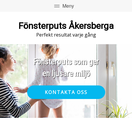
Fönsterputs Åkersberga
Perfekt resultat varje gång
Fönsterputs som ger
en ljusare miljö
KONTAKTA OSS